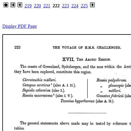
219
220
221
222
223
224
225
Display PDF Page