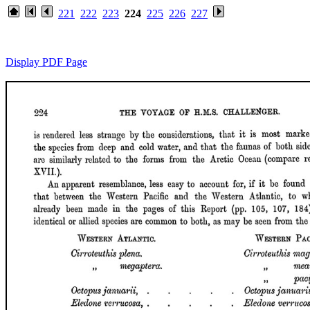
221
222
223
224
225
226
227
Display PDF Page