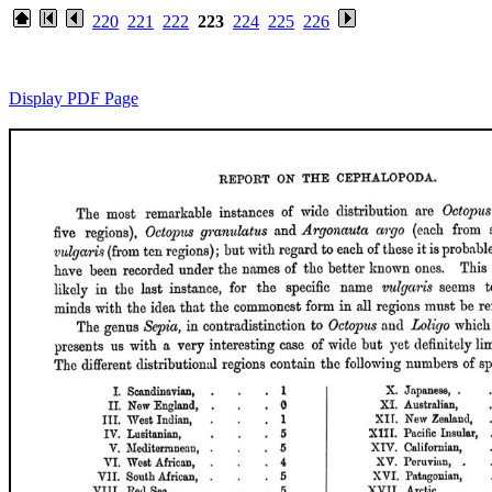
220
221
222
223
224
225
226
Display PDF Page