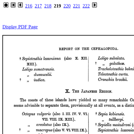
216
217
218
219
220
221
222
Display PDF Page