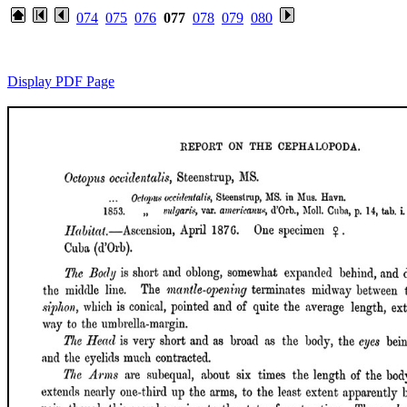
074
075
076
077
078
079
080
Display PDF Page