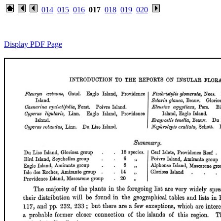
014
015
016
017
018
019
020
Display PDF Page