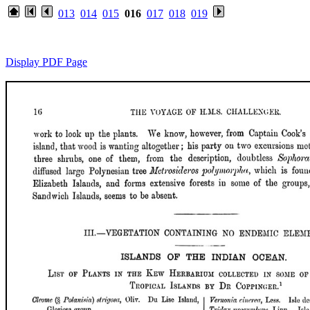
013
014
015
016
017
018
019
Display PDF Page