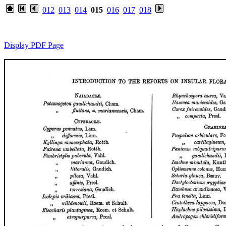
012
013
014
015
016
017
018
Display PDF Page