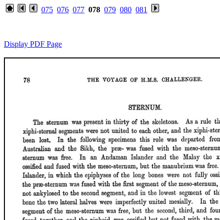
075
076
077
078
079
080
081
Display PDF Page