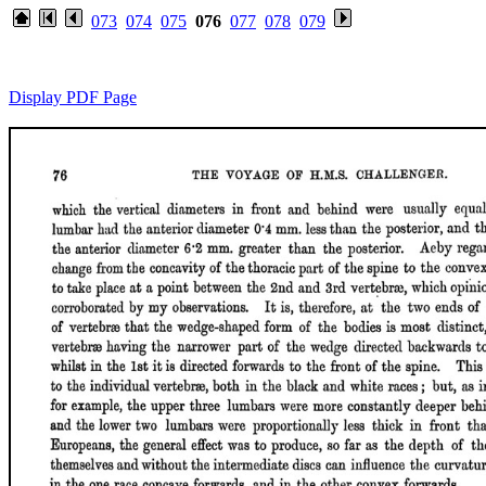
073
074
075
076
077
078
079
Display PDF Page