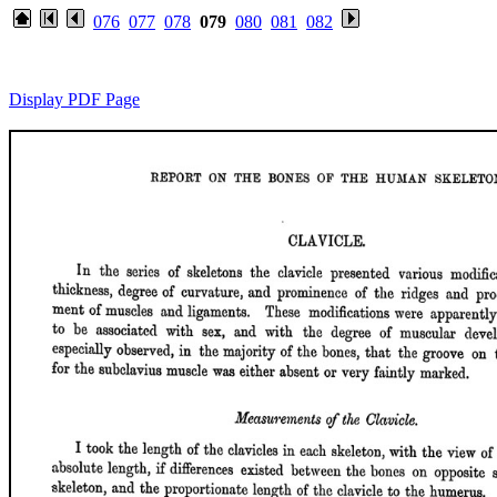
076
077
078
079
080
081
082
Display PDF Page