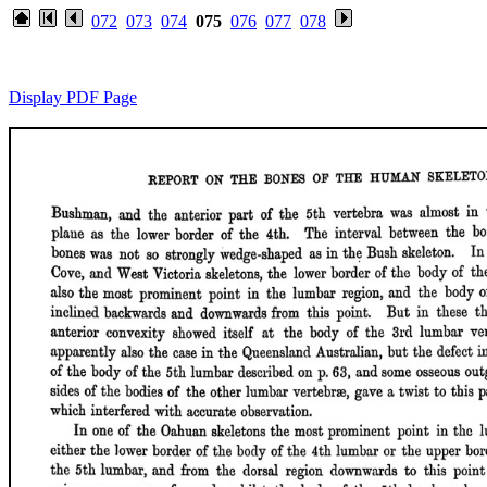
072
073
074
075
076
077
078
Display PDF Page