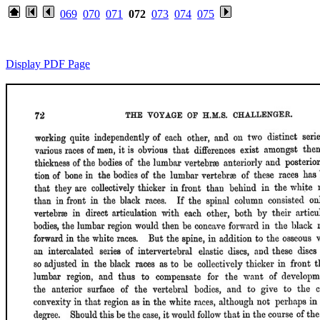
069
070
071
072
073
074
075
Display PDF Page