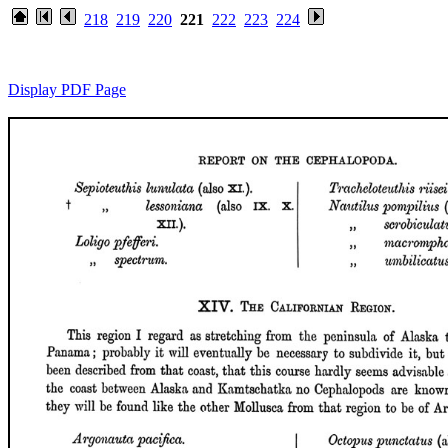
218
219
220
221
222
223
224
Display PDF Page