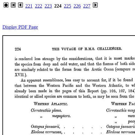
221
222
223
224
225
226
227
Display PDF Page