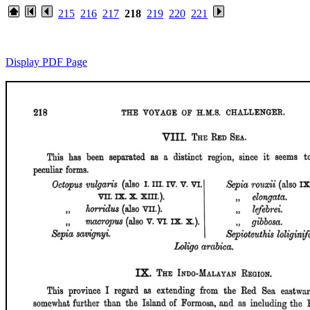
215
216
217
218
219
220
221
Display PDF Page