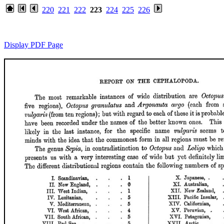
220
221
222
223
224
225
226
Display PDF Page