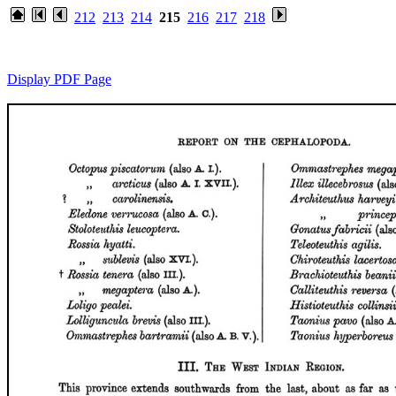
212
213
214
215
216
217
218
Display PDF Page