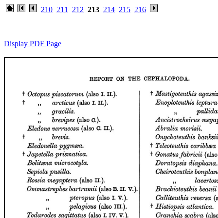
210
211
212
213
214
215
216
Display PDF Page