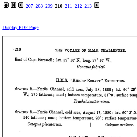
207
208
209
210
211
212
213
Display PDF Page