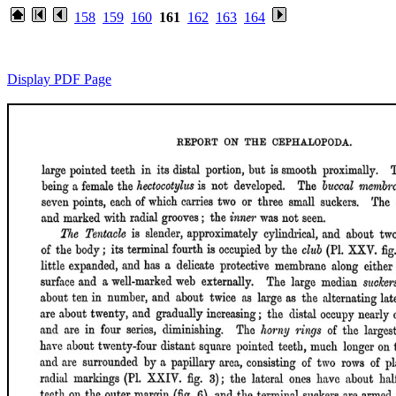
158
159
160
161
162
163
164
Display PDF Page