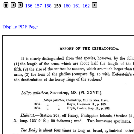
156
157
158
159
160
161
162
Display PDF Page