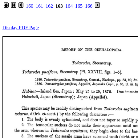
160
161
162
163
164
165
166
Display PDF Page