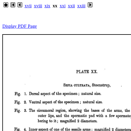
xvii
xviii
xix
xx
xxi
xxii
xxiii
Display PDF Page