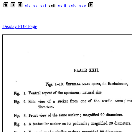
xix
xx
xxi
xxii
xxiii
xxiv
xxv
Display PDF Page