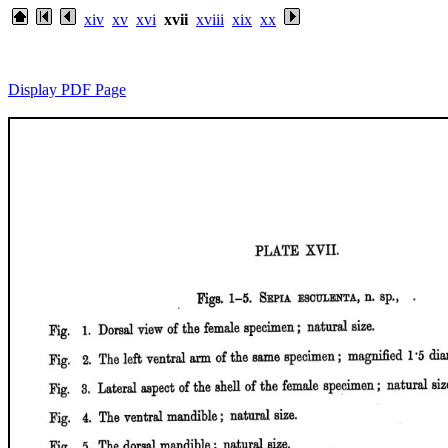
xiv
xv
xvi
xvii
xviii
xix
xx
Display PDF Page