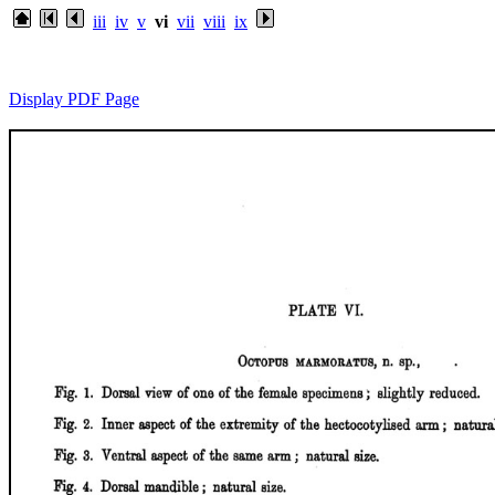
iii
iv
v
vi
vii
viii
ix
Display PDF Page