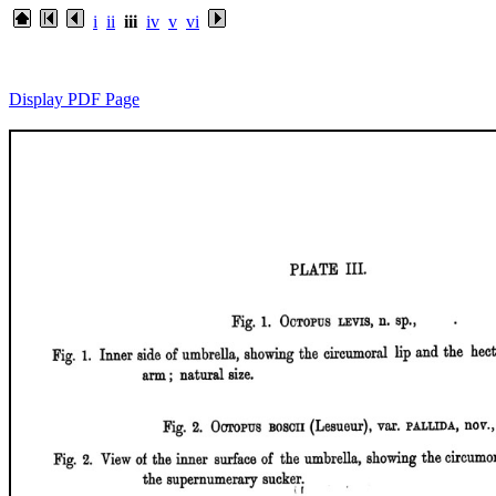
i
ii
iii
iv
v
vi
Display PDF Page