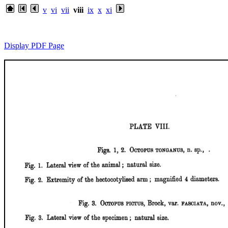
v
vi
vii
viii
ix
x
xi
Display PDF Page