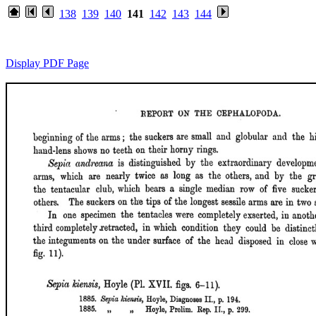
138
139
140
141
142
143
144
Display PDF Page