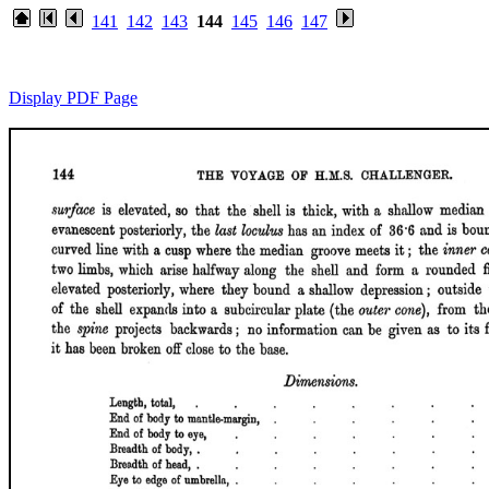
141
142
143
144
145
146
147
Display PDF Page