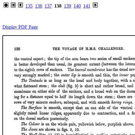
135
136
137
138
139
140
141
Display PDF Page