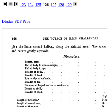
123
124
125
126
127
128
129
Display PDF Page