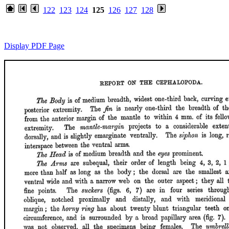
122
123
124
125
126
127
128
Display PDF Page