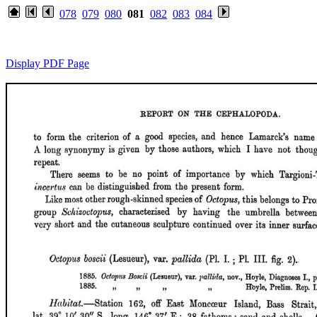
078
079
080
081
082
083
084
Display PDF Page