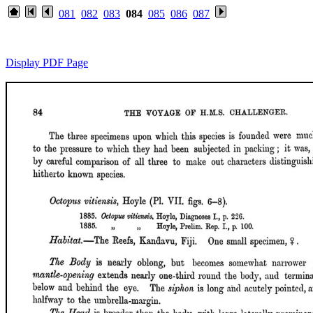
081
082
083
084
085
086
087
Display PDF Page