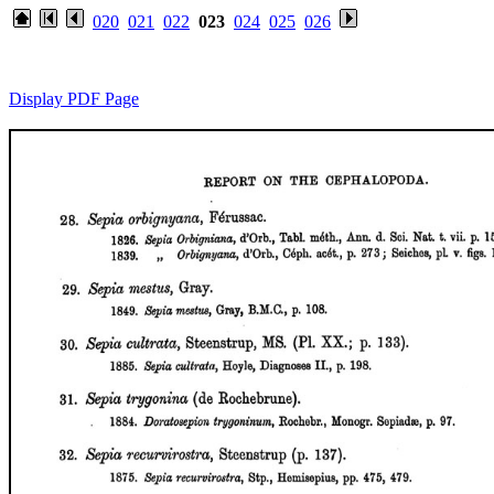
020
021
022
023
024
025
026
Display PDF Page