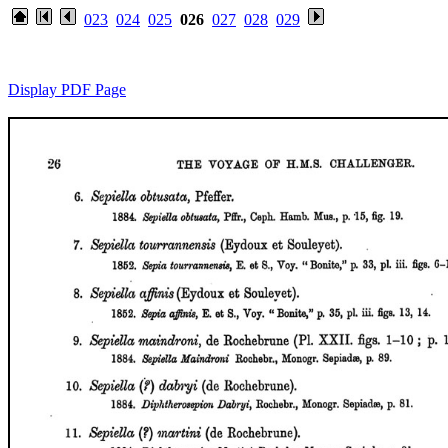
023
024
025
026
027
028
029
Display PDF Page