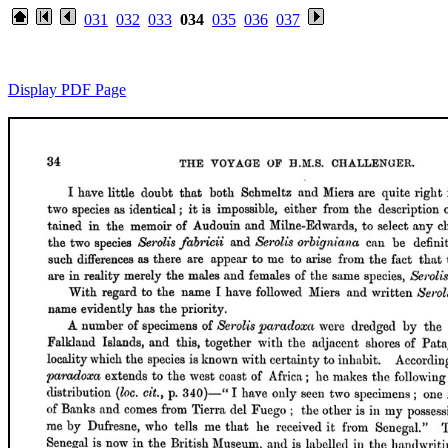
031
032
033
034
035
036
037
Display PDF Page