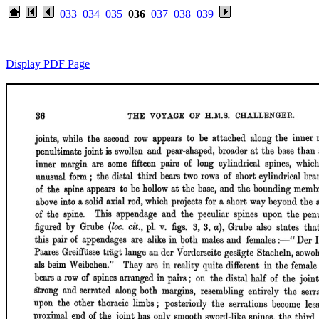
033
034
035
036
037
038
039
Display PDF Page