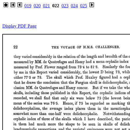
019
020
021
022
023
024
025
Display PDF Page