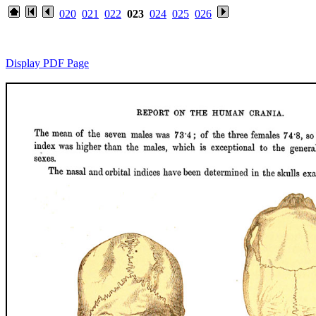
020
021
022
023
024
025
026
Display PDF Page