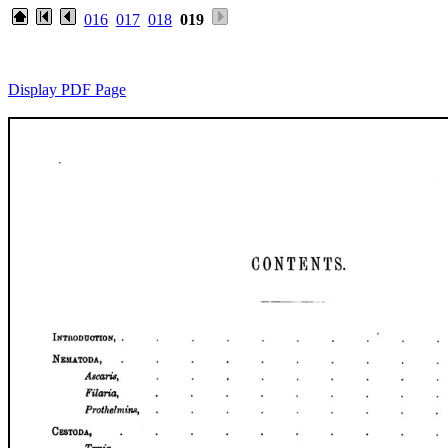
016
017
018
019
Display PDF Page