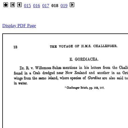
015
016
017
018
019
Display PDF Page