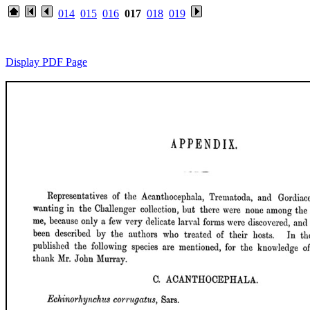
014
015
016
017
018
019
Display PDF Page