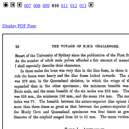
007
008
009
010
011
012
013
Display PDF Page