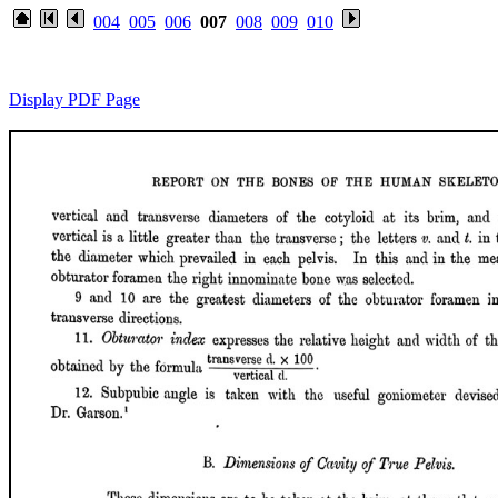
004
005
006
007
008
009
010
Display PDF Page