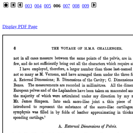
003
004
005
006
007
008
009
Display PDF Page