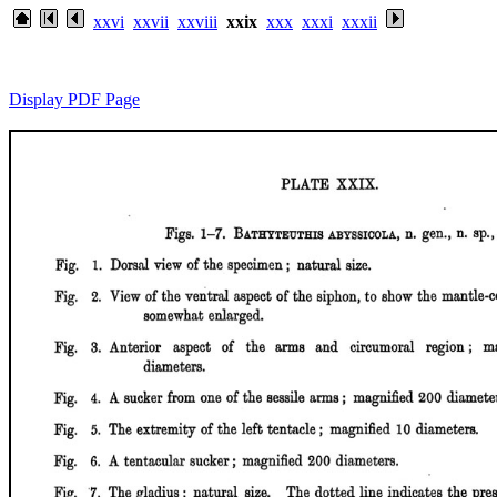
xxvi
xxvii
xxviii
xxix
xxx
xxxi
xxxii
Display PDF Page