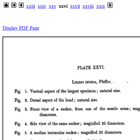
xxiii
xxiv
xxv
xxvi
xxvii
xxviii
xxix
Display PDF Page